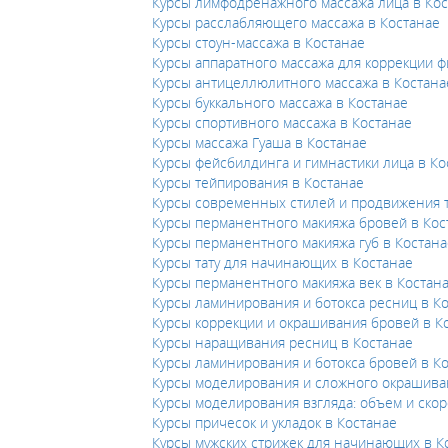
Курсы лимфодренажного массажа лица в Кос
Курсы расслабляющего массажа в Костанае
Курсы стоун-массажа в Костанае
Курсы аппаратного массажа для коррекции ф
Курсы антицеллюлитного массажа в Костана
Курсы буккального массажа в Костанае
Курсы спортивного массажа в Костанае
Курсы массажа Гуаша в Костанае
Курсы фейсбилдинга и гимнастики лица в Ко
Курсы тейпирования в Костанае
Курсы современных стилей и продвижения т
Курсы перманентного макияжа бровей в Кос
Курсы перманентного макияжа губ в Костана
Курсы тату для начинающих в Костанае
Курсы перманентного макияжа век в Костан
Курсы ламинирования и ботокса ресниц в К
Курсы коррекции и окрашивания бровей в К
Курсы наращивания ресниц в Костанае
Курсы ламинирования и ботокса бровей в К
Курсы моделирования и сложного окрашива
Курсы моделирования взгляда: объем и скор
Курсы причесок и укладок в Костанае
Курсы мужских стрижек для начинающих в К