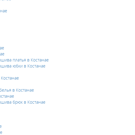
анае
ае
нае
ошива платья в Костанае
ошива юбки в Костанае
 Костанае
белья в Костанае
останае
ошива брюк в Костанае
е
ае