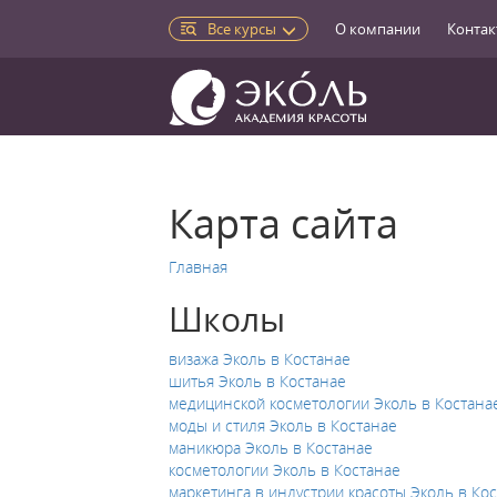
Все курсы
О компании
Контак
Карта сайта
Главная
Школы
визажа Эколь в Костанае
шитья Эколь в Костанае
медицинской косметологии Эколь в Костана
моды и стиля Эколь в Костанае
маникюра Эколь в Костанае
косметологии Эколь в Костанае
маркетинга в индустрии красоты Эколь в Ко