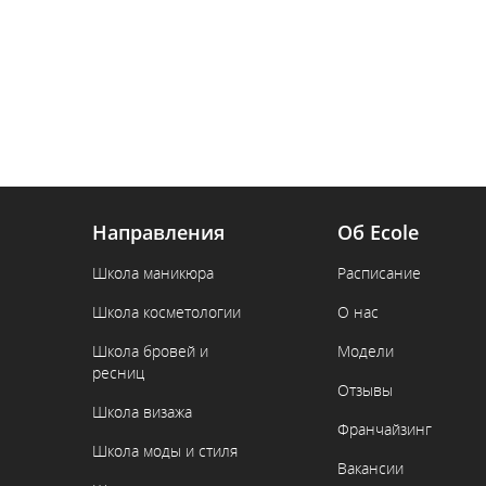
Направления
Об Ecole
Школа маникюра
Расписание
Школа косметологии
О нас
Школа бровей и
Модели
ресниц
Отзывы
Школа визажа
Франчайзинг
Школа моды и стиля
Вакансии