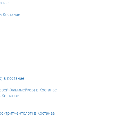
танае
 в Костанае
е
) в Костанае
вей (ламимейкер) в Костанае
в Костанае
с (тритментолог) в Костанае