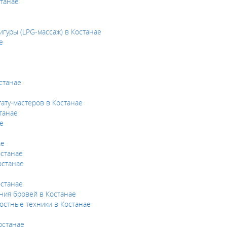
танае
игуры (LPG-массаж) в Костанае
е
станае
ату-мастеров в Костанае
танае
е
ае
останае
останае
останае
ния бровей в Костанае
остные техники в Костанае
останае