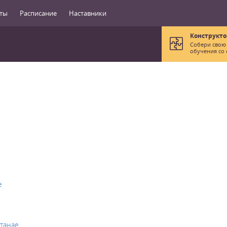
ты
Расписание
Наставники
Конструкто
Собери свою
обучения со 
е
станае