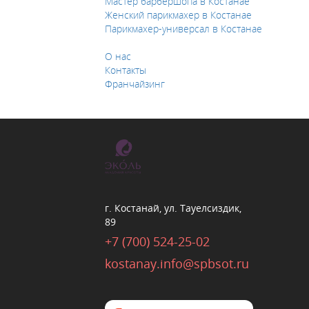
Мастер барбершопа в Костанае
Женский парикмахер в Костанае
Парикмахер-универсал в Костанае
О нас
Контакты
Франчайзинг
г. Костанай, ул. Тауелсиздик,
89
+7 (700) 524-25-02
kostanay.info@spbsot.ru