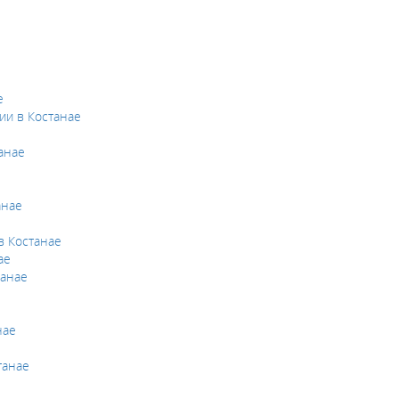
е
ии в Костанае
анае
анае
в Костанае
ае
танае
нае
танае