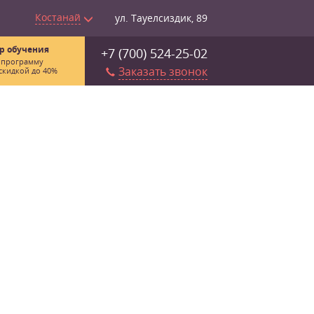
Костанай
ул. Тауелсиздик, 89
р обучения
+7 (700) 524-25-02
 программу
Заказать звонок
скидкой до 40%