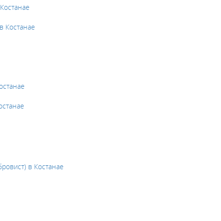
 Костанае
в Костанае
останае
останае
бровист) в Костанае