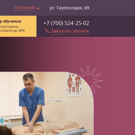
Костанай
ул. Тауелсиздик, 89
р обучения
+7 (700) 524-25-02
 программу
Заказать звонок
скидкой до 40%