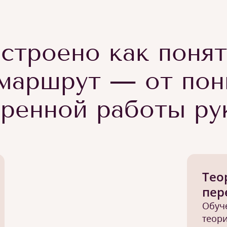
строено как поня
маршрут — от пон
еренной работы ру
Тео
пер
Обуч
теори