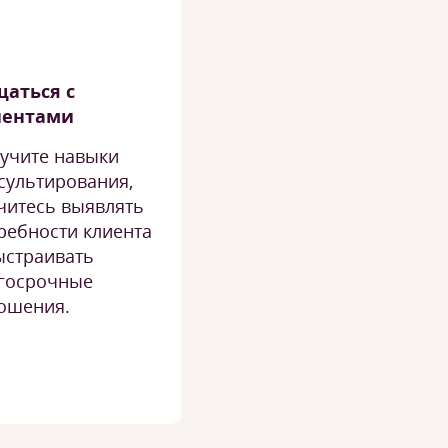
аться с
иентами
учите навыки
сультирования,
читесь выявлять
ребности клиента
ыстраивать
госрочные
ошения.