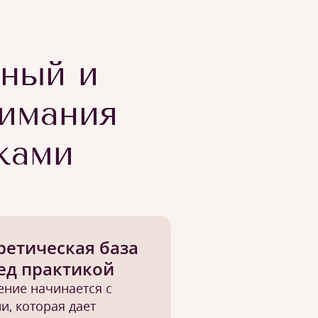
тный и
имания
ками
ретическая база
ед практикой
ение начинается с
и, которая дает