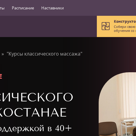
ты
Расписание
Наставники
Конструкто
Собери свою
обучения со 
"Курсы классического массажа"
Е
СИЧЕСКОГО
КОСТАНАЕ
поддержкой в
40+