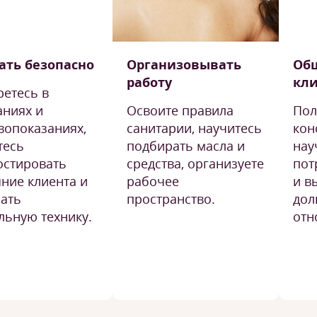
ать безопасно
Организовывать
Общ
работу
кл
ретесь в
аниях и
Освоите правила
Пол
вопоказаниях,
санитарии, научитесь
кон
тесь
подбирать масла и
нау
остировать
средства, организуете
пот
яние клиента и
рабочее
и в
ать
пространство.
дол
льную технику.
отн