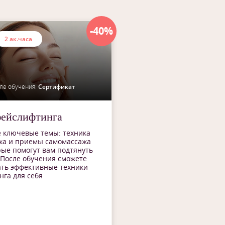
-40%
2 ак.часа
ле обучения:
Сертификат
фейслифтинга
 ключевые темы: техника
жа и приемы самомассажа
рые помогут вам подтянуть
 После обучения сможете
ать эффективные техники
га для себя