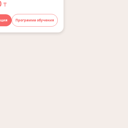
0
₸
ация
Программа обучения