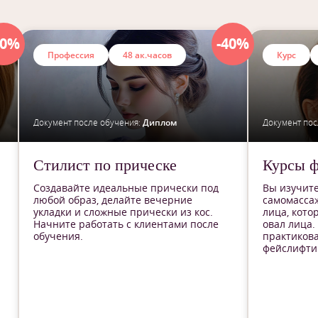
40%
-40%
Профессия
48 ак.часов
Курс
Документ после обучения:
Диплом
Документ пос
Стилист по прическе
Курсы 
Создавайте идеальные прически под
Вы изучите
любой образ, делайте вечерние
самомасса
укладки и сложные прически из кос.
лица, кото
Начните работать с клиентами после
овал лица.
обучения.
практиков
фейслифтин