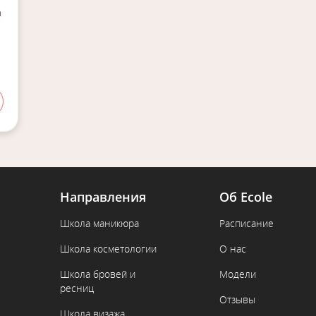
а
Направления
Об Ecole
Школа маникюра
Расписание
Школа косметологии
О нас
Школа бровей и
Модели
ресниц
Отзывы
Школа визажа