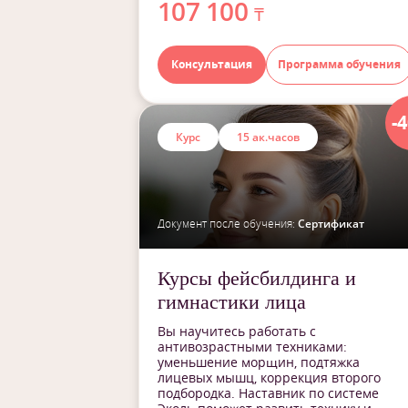
107 100
₸
Консультация
Программа обучения
-
Курс
15 ак.часов
Документ после обучения:
Сертификат
Курсы фейсбилдинга и
гимнастики лица
Вы научитесь работать с
антивозрастными техниками:
уменьшение морщин, подтяжка
лицевых мышц, коррекция второго
подбородка. Наставник по системе