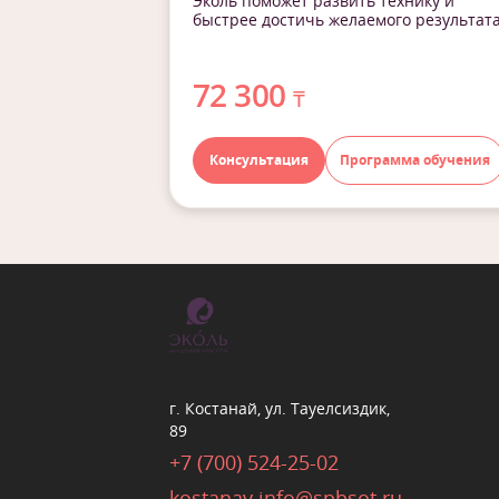
Эколь поможет развить технику и
быстрее достичь желаемого результат
72 300
₸
Консультация
Программа обучения
г. Костанай, ул. Тауелсиздик,
89
+7 (700) 524-25-02
kostanay.info@spbsot.ru