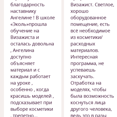
благодарность
Визажист. Светлое,
наставнику
хорошо
Ангелине ! В школе
оборудованное
«Эколь»прошла
помещение, есть
обучение на
всё необходимое
Визажиста и
из косметики/
осталась довольна
расходных
, Ангелина
материалов.
доступно
Интересная
объясняет
программа, не
материал и с
успеваешь
каждым работает
заскучать.
на уроке ,
Отработка на
особенно , когда
моделях, чтобы
красишь моделей ,
была возможность
подсказывает при
коснуться лица
выборе косметики
другого человека,
, трепетно...
ведь это в разы